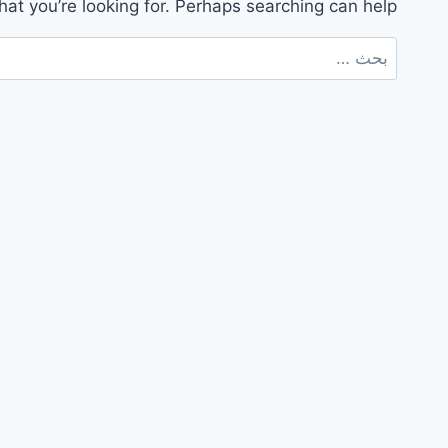
hat you’re looking for. Perhaps searching can help.
البحث
عن: