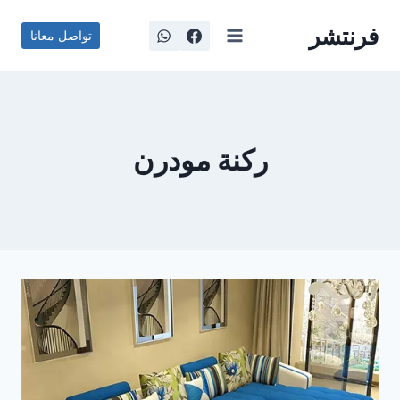
لتجاوز
فرنتشر
لى
تواصل معانا
لمحتوى
ركنة مودرن