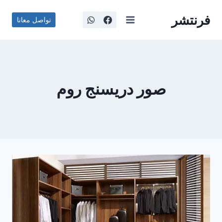
لتجاوز
فرنتشر
لى
تواصل معانا
لمحتوى
صور دريسنج روم