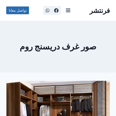
لتجاوز
فرنتشر
لى
تواصل معانا
لمحتوى
صور غرف دريسنج روم