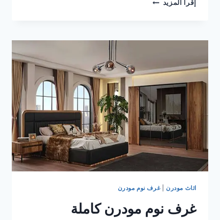
احدث
إقرأ المزيد
واشيك
موديلات
غرف
نوم
مودرن
2023/
2024
اثاث مودرن
|
غرف نوم مودرن
غرف نوم مودرن كاملة